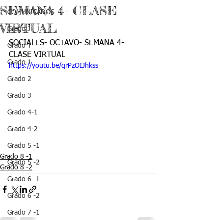
SEMANA 4- CLASE
COMUNICADOS
VIRTUAL
Grado J
SOCIALES- OCTAVO- SEMANA 4- 
Grado T
CLASE VIRTUAL
Grado 1
https://youtu.be/qrPzOIJhkss
Grado 2
Grado 3
Grado 4-1
Grado 4-2
Grado 5 -1
Grado 8 -1
Grado 5 -2
Grado 8 -2
Grado 6 -1
Grado 6 -2
Grado 7 -1