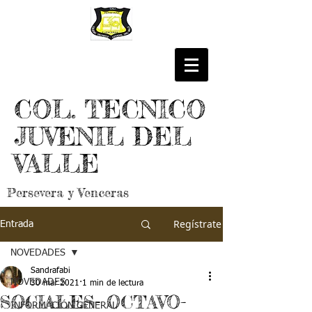
COL. TECNICO
JUVENIL DEL
VALLE
Persevera y Venceras
Regístrate
Entrada
NOVEDADES
Sandrafabi
NOVEDADES
30 mar 2021
1 min de lectura
SOCIALES- OCTAVO-
INFORMACIÓN GENERAL