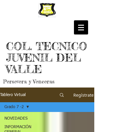
COL. TECNICO
JUVENIL DEL
VALLE
Persevera y Venceras
Regístrate
Tablero Virtual
Grado 7 -2
NOVEDADES
INFORMACIÓN