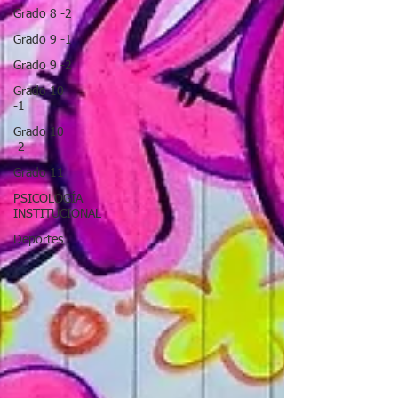
Grado 8 -2
Grado 9 -1
Grado 9 -2
Grado 10
-1
Grado 10
-2
Grado 11
PSICOLOGÍA
INSTITUCIONAL
Deportes