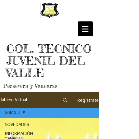
COL. TECNICO
JUVENIL DEL
VALLE
Persevera y Venceras
Regístrate
Tablero Virtual
Grado 3
NOVEDADES
INFORMACIÓN