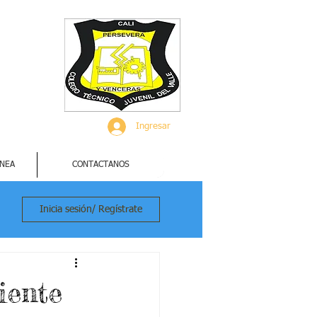
Ingresar
INEA
CONTACTANOS
Inicia sesión/ Regístrate
iente