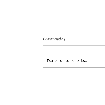
Comentarios
Escribir un comentario...
28/06/2021 Aspectos
curriculares Tercer Período
Grado Tercero Semana 20
Contactanos a:
Teléfono: (2) 4374904 – (2) 4224455
Cel / Whatsapp: +57 323 2225252
​Correo Principal:
Cotjuvalle@hotmail.com