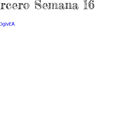
rcero Semana 16
do 7 -1
Grado 7 -2
Grado 8 -1
Grado 8 -2
qDgivEA
do 10 -1
Grado 10 -2
Grado 11
portes