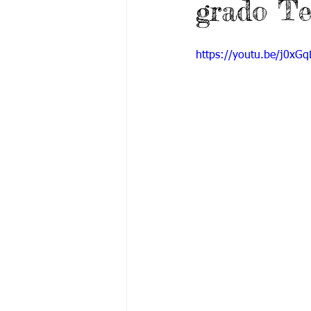
grado Te
Grado 6 -1
Grado 6 -2
Gra
https://youtu.be/j0xG
Grado 9 -1
Grado 9 -2
Gra
PSICOLOGÍA INSTITUCIONAL
De