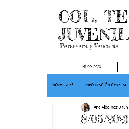
COL. T
JUVENI
Persevera y Venceras
MI COLEGIO
NOVEDADES
INFORMACIÓN GENERAL
Ana Albornoz
9 jun
Grado 2
Grado 3
Grado 4-
8/05/202