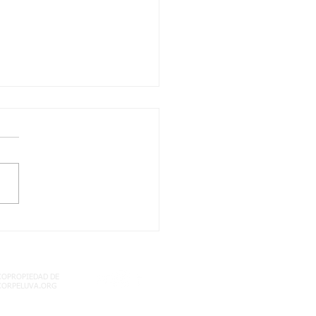
LA! NO TE QUEDES
 LEER ESTA
ORTANTE
ORMACION
COPROPIEDAD DE
CORPELUVA.ORG