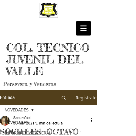
COL. TECNICO
JUVENIL DEL
VALLE
Persevera y Venceras
Regístrate
Entrada
NOVEDADES
Sandrafabi
NOVEDADES
30 mar 2021
1 min de lectura
SOCIALES- OCTAVO-
INFORMACIÓN GENERAL