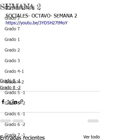
SEMANA 2
COMUNICADOS
SOCIALES- OCTAVO- SEMANA 2
Grado J
https://youtu.be/3YD5H27tMoY
Grado T
Grado 1
Grado 2
Grado 3
Grado 4-1
Grado 8 -1
Grado 4-2
Grado 8 -2
Grado 5 -1
Grado 5 -2
Grado 6 -1
Grado 6 -2
Grado 7 -1
Ver todo
Entradas recientes