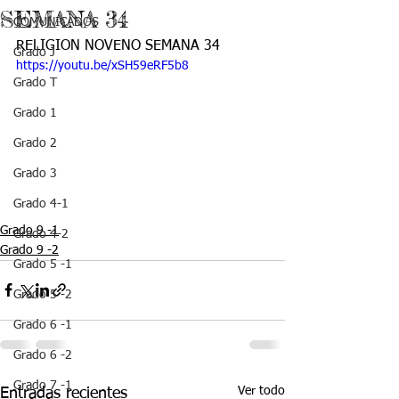
SEMANA 34
COMUNICADOS
RELIGION NOVENO SEMANA 34
Grado J
https://youtu.be/xSH59eRF5b8
Grado T
Grado 1
Grado 2
Grado 3
Grado 4-1
Grado 9 -1
Grado 4-2
Grado 9 -2
Grado 5 -1
Grado 5 -2
Grado 6 -1
Grado 6 -2
Grado 7 -1
Ver todo
Entradas recientes