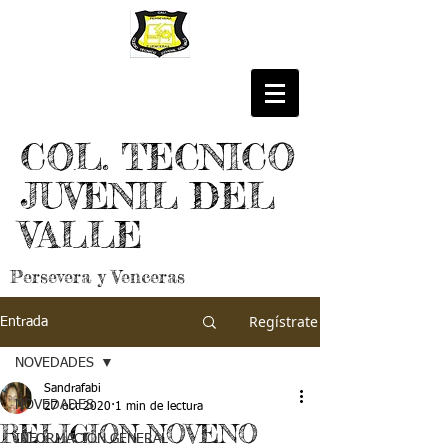
COL. TECNICO
JUVENIL DEL
VALLE
Persevera y Venceras
Regístrate
Entrada
NOVEDADES
Sandrafabi
NOVEDADES
27 oct 2020
1 min de lectura
RELIGION NOVENO
INFORMACIÓN GENERAL