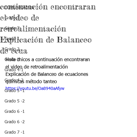
continuación encontraran
COMUNICADOS
el video de
Grado J
retroalimentación
Grado T
Explicación de Balanceo
Grado 1
de ecua
Grado 2
Grado 3
Hola chicos a continuación encontraran 
el video de retroalimentación 
Grado 4-1
Explicación de Balanceo de ecuaciones 
Grado 4-2
químicas método tanteo
https://youtu.be/Oa8940aAfyw
Grado 5 -1
Grado 5 -2
Grado 6 -1
Grado 6 -2
Grado 7 -1