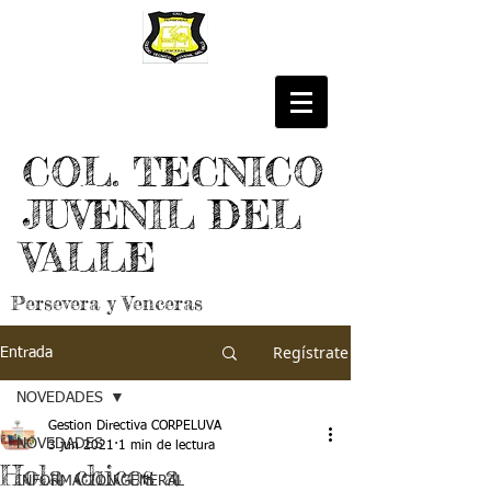
COL. TECNICO
JUVENIL DEL
VALLE
Persevera y Venceras
Regístrate
Entrada
NOVEDADES
Gestion Directiva CORPELUVA
NOVEDADES
3 jun 2021
1 min de lectura
Hola chicos a
INFORMACIÓN GENERAL