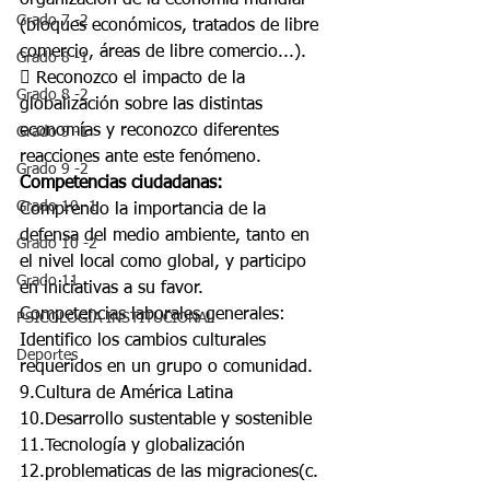
organización de la economía mundial 
Grado 7 -2
(bloques económicos, tratados de libre 
comercio, áreas de libre comercio...).
Grado 8 -1
 Reconozco el impacto de la 
Grado 8 -2
globalización sobre las distintas 
economías y reconozco diferentes 
Grado 9 -1
reacciones ante este fenómeno.
Grado 9 -2
Competencias ciudadanas:
Grado 10 -1
Comprendo la importancia de la 
defensa del medio ambiente, tanto en 
Grado 10 -2
el nivel local como global, y participo 
Grado 11
en iniciativas a su favor.
Competencias laborales generales:
PSICOLOGÍA INSTITUCIONAL
Identifico los cambios culturales 
Deportes
requeridos en un grupo o comunidad.
9.Cultura de América Latina
10.Desarrollo sustentable y sostenible
11.Tecnología y globalización
12.problematicas de las migraciones(c. 