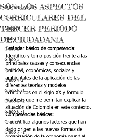
SON LOS ASPECTOS
COMUNICADOS
CURRICULARES DEL
Grado J
TERCER PERIODO
Grado T
DE:CIUDADANIA
Grado 1
Estándar básico de competencia
:
Grado 2
Identifico y tomo posición frente a las 
Grado 3
principales causas y consecuencias 
Grado 4-1
políticas, económicas, sociales y 
ambientales de la aplicación de las 
Grado 4-2
diferentes teorías y modelos 
Grado 5 -1
económicos en el siglo XX y formulo 
hipótesis que me permitan explicar la 
Grado 5 -2
situación de Colombia en este contexto.
Grado 6 -1
Competencias básicas:
Grado 6 -2
 Identifico algunos factores que han 
dado origen a las nuevas formas de 
Grado 7 -1