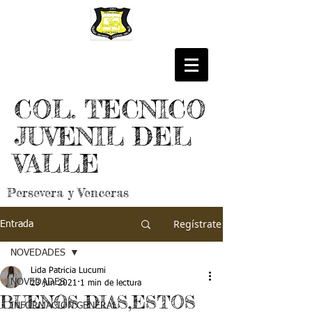
COL. TECNICO
JUVENIL DEL
VALLE
Persevera y Venceras
Regístrate
Entrada
NOVEDADES
Lida Patricia Lucumi
NOVEDADES
23 jun 2021
1 min de lectura
BUENOS DIAS,ESTOS
INFORMACIÓN GENERAL