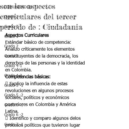
son los aspectos
COMUNICADOS
curriculares del tercer
Grado J
periodo de : Ciudadania
Grado T
Aspectos Curriculares
Grado 1
Estándar básico de competencia:
Grado 2
Analizo críticamente los elementos 
Grado 3
constituyentes de la democracia, los 
derechos de las personas y la identidad 
Grado 4-1
en Colombia.
Grado 4-2
Competencias básicas:
 Explico la influencia de estas 
Grado 5 -1
revoluciones en algunos procesos 
Grado 5 -2
sociales, políticos y económicos 
posteriores en Colombia y América 
Grado 6 -1
Latina.
Grado 6 -2
 Identifico y comparo algunos delos 
Grado 7 -1
procesos políticos que tuvieron lugar 