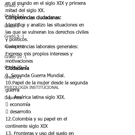
en el mundo en el siglo XIX y primera 
Grado 7 -2
mitad del siglo XX.
Grado 8 -1
Competencias ciudadanas:
Identifico y analizo las situaciones en 
Grado 8 -2
las que se vulneran los derechos civiles 
Grado 9 -1
y políticos.
Grado 9 -2
Competencias laborales generales:
Expreso mis propios intereses y 
Grado 10 -1
motivaciones
Grado 10 -2
Ciudadanía
9. Segunda Guerra Mundial.
Grado 11
10.Papel de la mujer desde la segunda 
PSICOLOGÍA INSTITUCIONAL
guerra
11. América latina siglo XIX.
Deportes
 economía
 desarrollo
12.Colombia y su papel en el 
continente siglo XIX
13. Fronteras y uso del suelo en 