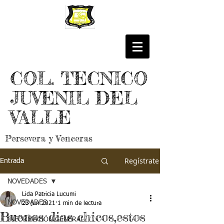
COL. TECNICO
JUVENIL DEL
VALLE
Persevera y Venceras
Regístrate
Entrada
NOVEDADES
Lida Patricia Lucumi
NOVEDADES
23 jun 2021
1 min de lectura
Buenos dias chicos,estos
INFORMACIÓN GENERAL