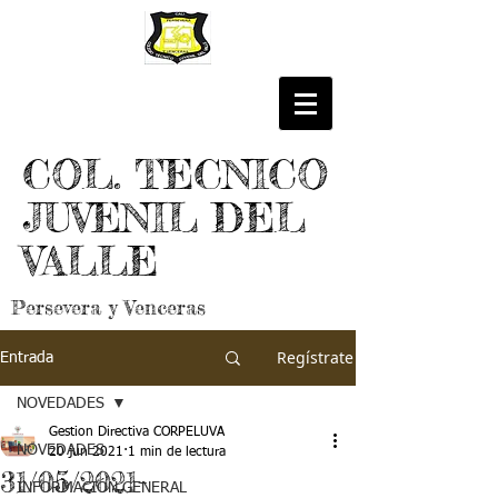
COL. TECNICO
JUVENIL DEL
VALLE
Persevera y Venceras
Regístrate
Entrada
NOVEDADES
Gestion Directiva CORPELUVA
NOVEDADES
20 jun 2021
1 min de lectura
31/05/2021-
INFORMACIÓN GENERAL