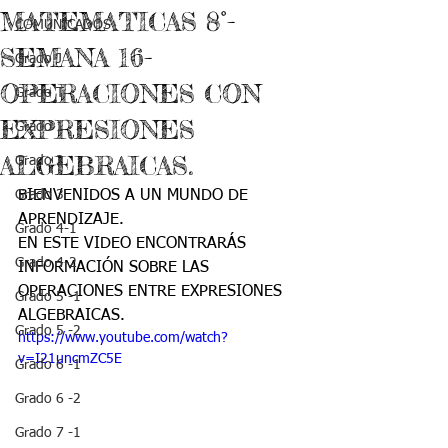
MATEMATICAS 8°-
COMUNICADOS
SEMANA 16-
Grado J
OPERACIONES CON
Grado T
EXPRESIONES
Grado 1
ALGEBRAICAS.
Grado 2
Grado 3
BIENVENIDOS A UN MUNDO DE 
APRENDIZAJE.
Grado 4-1
EN ESTE VIDEO ENCONTRARÁS 
Grado 4-2
INFORMACIÓN SOBRE LAS 
OPERACIONES ENTRE EXPRESIONES 
Grado 5 -1
ALGEBRAICAS.
Grado 5 -2
https://www.youtube.com/watch?
v=I21uncmZC5E
Grado 6 -1
Grado 6 -2
Grado 7 -1