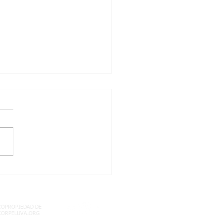
N HABLEMOS UN
ICO DE SEXUALIDAD
COPROPIEDAD DE
CORPELUVA.ORG