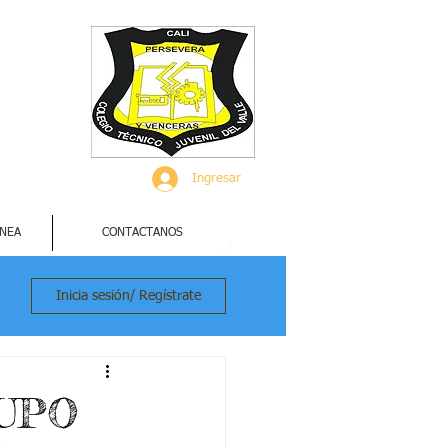
Ingresar
INEA
CONTACTANOS
Inicia sesión/ Regístrate
RUPO