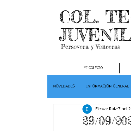
COL. T
JUVENI
Persevera y Venceras
MI COLEGIO
NOVEDADES
INFORMACIÓN GENERAL
Eleazar Ruiz
7 oct 
Grado 2
Grado 3
Grado 4-
29/09/