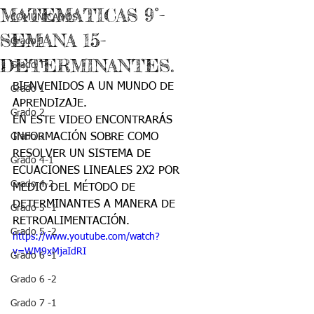
MATEMATICAS 9°-
COMUNICADOS
SEMANA 15-
Grado J
DETERMINANTES.
Grado T
BIENVENIDOS A UN MUNDO DE 
Grado 1
APRENDIZAJE.
Grado 2
EN ESTE VIDEO ENCONTRARÁS 
Grado 3
INFORMACIÓN SOBRE COMO 
RESOLVER UN SISTEMA DE 
Grado 4-1
ECUACIONES LINEALES 2X2 POR 
Grado 4-2
MEDIO DEL MÉTODO DE 
DETERMINANTES A MANERA DE 
Grado 5 -1
RETROALIMENTACIÓN.
Grado 5 -2
https://www.youtube.com/watch?
v=WM9xMjaIdRI
Grado 6 -1
Grado 6 -2
Grado 7 -1