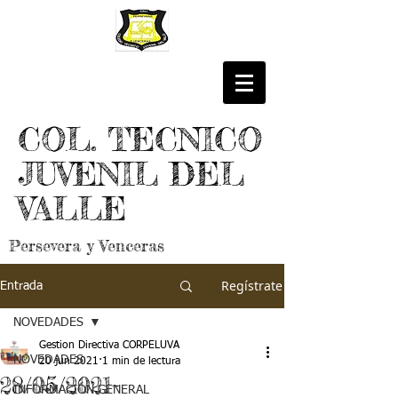
COL. TECNICO
JUVENIL DEL
VALLE
Persevera y Venceras
Regístrate
Entrada
NOVEDADES
Gestion Directiva CORPELUVA
NOVEDADES
20 jun 2021
1 min de lectura
28/05/2021-
INFORMACIÓN GENERAL