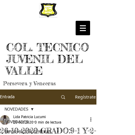
COL. TECNICO
JUVENIL DEL
VALLE
Persevera y Venceras
Regístrate
Entrada
NOVEDADES
Lida Patricia Lucumi
NOVEDADES
26 oct 2020
0 min de lectura
26-10-2020-GRADO:9-1 Y-2-
INFORMACIÓN GENERAL