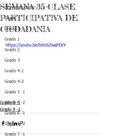
SEMANA-35-CLASE
COMUNICADOS
PARTICIPATIVA DE
Grado J
CIUDADANIA
Grado T
Grado 1
https://youtu.be/h0oSZwaFEkY
Grado 2
Grado 3
Grado 4-1
Grado 4-2
Grado 5 -1
Grado 9 -1
Grado 5 -2
Grado 9 -2
Grado 6 -1
Grado 6 -2
Grado 7 -1