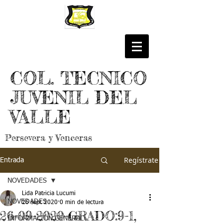
COL. TECNICO
JUVENIL DEL
VALLE
Persevera y Venceras
Regístrate
Entrada
NOVEDADES
Lida Patricia Lucumi
NOVEDADES
26 sept 2020
0 min de lectura
26-09-2020-GRADO:9-1,
INFORMACIÓN GENERAL