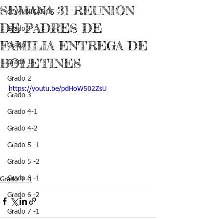
SEMANA-31-REUNION
COMUNICADOS
DE PADRES DE
Grado J
FAMILIA ENTREGA DE
Grado T
BOLETINES
Grado 1
Grado 2
https://youtu.be/pdHoW502ZsU
Grado 3
Grado 4-1
Grado 4-2
Grado 5 -1
Grado 5 -2
Grado 6 -1
Grado 9 -1
Grado 6 -2
Grado 7 -1