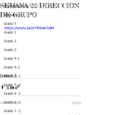
SEMANA/22/DIRECCION
COMUNICADOS
DE GRUPO
Grado J
Grado T
https://youtu.be/n74htw67xB4
Grado 1
Grado 2
Grado 3
Grado 4-1
Grado 4-2
Grado 9 -1
Grado 5 -1
Grado 5 -2
Grado 6 -1
Grado 6 -2
Grado 7 -1