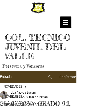
COL. TECNICO
JUVENIL DEL
VALLE
Persevera y Venceras
Regístrate
Entrada
NOVEDADES
Lida Patricia Lucumi
NOVEDADES
26 jul 2020
0 min de lectura
26/ 07/2020/ GRADO 9:1,
INFORMACIÓN GENERAL