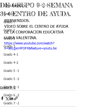
DE GRUPO 9-2-SEMANA
COMUNICADOS
31-CENTRO DE AYUDA.
Grado J
BIENVENIDOS.
Grado T
VIDEO SOBRE EL CENTRO DE AYUDA 
Grado 1
DE LA CORPORACION EDUCATIVA 
LUISA VALENTINA.
Grado 2
https://www.youtube.com/watch?
Grado 3
v=a6Lgxn4FOF4&feature=youtu.be
Grado 4-1
Grado 4-2
Grado 5 -1
Grado 5 -2
Grado 6 -1
Grado 9 -2
Grado 6 -2
Grado 7 -1