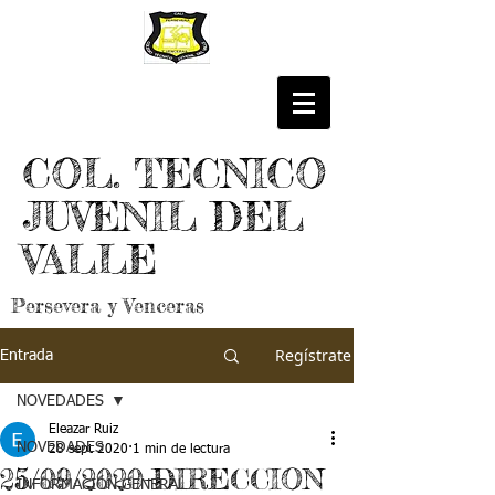
COL. TECNICO
JUVENIL DEL
VALLE
Persevera y Venceras
Regístrate
Entrada
NOVEDADES
Eleazar Ruiz
NOVEDADES
28 sept 2020
1 min de lectura
25/09/2020-DIRECCION
INFORMACIÓN GENERAL