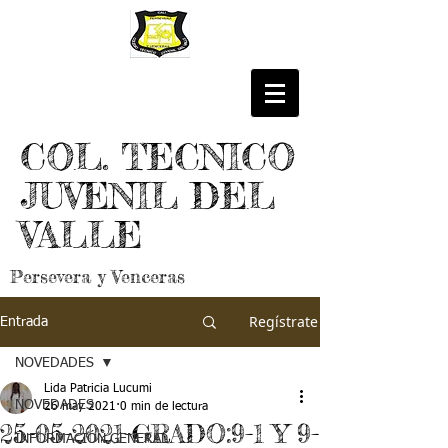
COL. TECNICO
JUVENIL DEL
VALLE
Persevera y Venceras
Regístrate
Entrada
NOVEDADES
Lida Patricia Lucumi
NOVEDADES
26 may 2021
0 min de lectura
25-05-2021-GRADO:9-1 Y 9-
INFORMACIÓN GENERAL