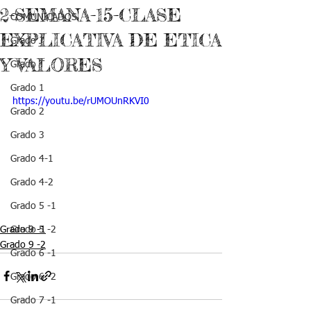
2-SEMANA-15-CLASE
COMUNICADOS
EXPLICATIVA DE ETICA
Grado J
Y VALORES
Grado T
Grado 1
https://youtu.be/rUMOUnRKVI0
Grado 2
Grado 3
Grado 4-1
Grado 4-2
Grado 5 -1
Grado 9 -1
Grado 5 -2
Grado 9 -2
Grado 6 -1
Grado 6 -2
Grado 7 -1