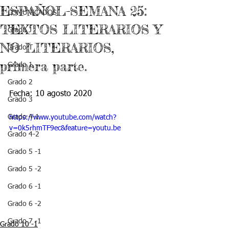
ESPAÑOL-SEMANA 25:
COMUNICADOS
TEXTOS LITERARIOS Y
Grado J
NO LITERARIOS,
Grado T
primera parte.
Grado 1
Grado 2
Fecha: 10 agosto 2020
Grado 3
Grado 4-1
https://www.youtube.com/watch?
v=0k5rhmTF9ec&feature=youtu.be
Grado 4-2
Grado 5 -1
Grado 5 -2
Grado 6 -1
Grado 6 -2
Grado 7 -1
Grado 10 -1