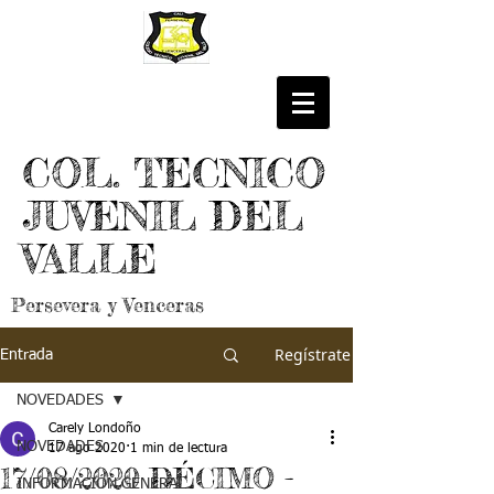
COL. TECNICO
JUVENIL DEL
VALLE
Persevera y Venceras
Regístrate
Entrada
NOVEDADES
Carely Londoño
NOVEDADES
17 ago 2020
1 min de lectura
17/08/2020 DÉCIMO -
INFORMACIÓN GENERAL