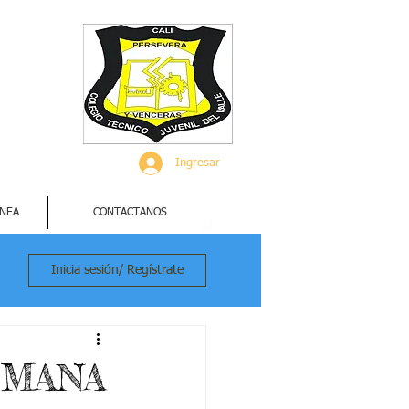
Ingresar
INEA
CONTACTANOS
Inicia sesión/ Regístrate
SEMANA