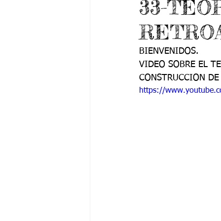
33-TEO
Grado 6 -1
Grado 6 -2
Gra
RETROA
Grado 9 -1
Grado 9 -2
Gra
BIENVENIDOS.
VIDEO SOBRE EL T
CONSTRUCCION DE 
PSICOLOGÍA INSTITUCIONAL
De
https://www.youtube.