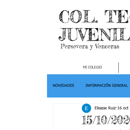
COL. T
JUVENI
Persevera y Venceras
MI COLEGIO
NOVEDADES
INFORMACIÓN GENERAL
Eleazar Ruiz
16 oct
Grado 2
Grado 3
Grado 4-
15/10/2