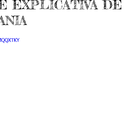
SE EXPLICATIVA DE
do 7 -1
Grado 7 -2
Grado 8 -1
Grado 8 -2
ANIA
do 10 -1
Grado 10 -2
Grado 11
5MQQXTKY
portes