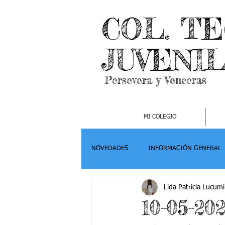
COL. T
JUVENI
Persevera y Venceras
MI COLEGIO
NOVEDADES
INFORMACIÓN GENERAL
Lida Patricia Lucumi
Grado 2
Grado 3
Grado 4-
10-05-20