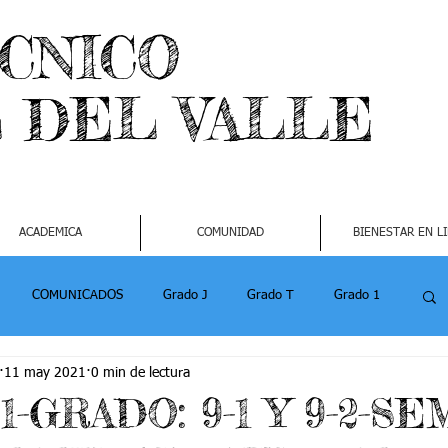
ECNICO
L DEL VALLE
ACADEMICA
COMUNIDAD
BIENESTAR EN L
COMUNICADOS
Grado J
Grado T
Grado 1
11 may 2021
0 min de lectura
1
Grado 4-2
Grado 5 -1
Grado 5 -2
21-GRADO: 9-1 Y 9-2-S