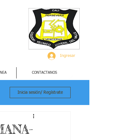
Ingresar
INEA
CONTACTANOS
Inicia sesión/ Regístrate
EMANA-