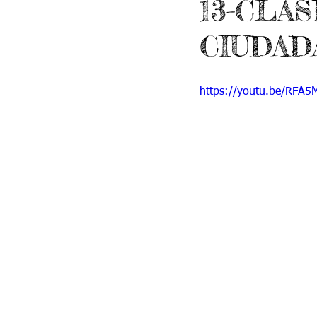
13-CLA
Grado 6 -1
Grado 6 -2
Gra
CIUDAD
Grado 9 -1
Grado 9 -2
Gra
https://youtu.be/RFA
PSICOLOGÍA INSTITUCIONAL
De