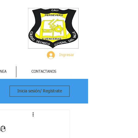
Ingresar
INEA
CONTACTANOS
Inicia sesión/ Regístrate
e