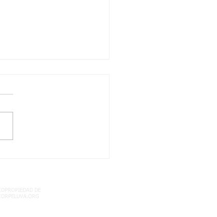
TO-3º PERIODO-
ECTOS
COPROPIEDAD DE
CORPELUVA.ORG