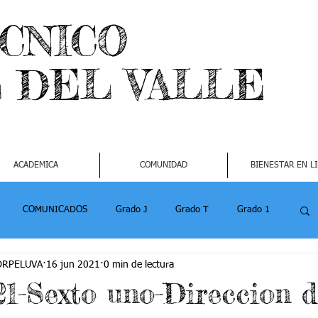
ECNICO
L DEL VALLE
ACADEMICA
COMUNIDAD
BIENESTAR EN L
COMUNICADOS
Grado J
Grado T
Grado 1
CORPELUVA
16 jun 2021
0 min de lectura
1
Grado 4-2
Grado 5 -1
Grado 5 -2
21-Sexto uno-Direccion d