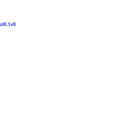
do 7 -1
Grado 7 -2
Grado 8 -1
Grado 8 -2
_u8L5v8
do 10 -1
Grado 10 -2
Grado 11
portes