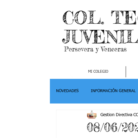
COL. T
JUVENI
Persevera y Venceras
MI COLEGIO
NOVEDADES
INFORMACIÓN GENERAL
Gestion Directiva 
Grado 2
Grado 3
Grado 4-
08/06/20