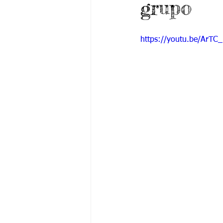
grupo
Grado 6 -1
Grado 6 -2
Gra
https://youtu.be/ArTC
Grado 9 -1
Grado 9 -2
Gra
PSICOLOGÍA INSTITUCIONAL
De