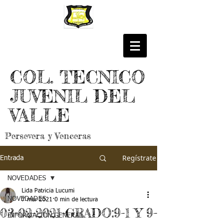
COL. TECNICO
JUVENIL DEL
VALLE
Persevera y Venceras
Regístrate
Entrada
NOVEDADES
Lida Patricia Lucumi
NOVEDADES
7 mar 2021
0 min de lectura
03-02-2021-GRADO:9-1 Y 9-
INFORMACIÓN GENERAL