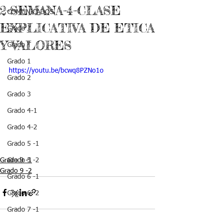
2-SEMANA-4-CLASE
COMUNICADOS
EXPLICATIVA DE ETICA
Grado J
Y VALORES
Grado T
Grado 1
https://youtu.be/bcwq8PZNo1o
Grado 2
Grado 3
Grado 4-1
Grado 4-2
Grado 5 -1
Grado 9 -1
Grado 5 -2
Grado 9 -2
Grado 6 -1
Grado 6 -2
Grado 7 -1