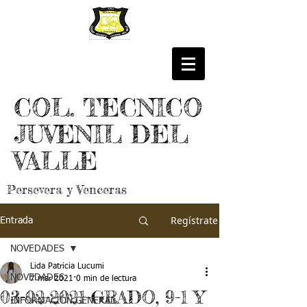
COL. TECNICO
JUVENIL DEL
VALLE
Persevera y Venceras
Regístrate
Entrada
NOVEDADES
Lida Patricia Lucumi
NOVEDADES
7 mar 2021
0 min de lectura
03-02-2021-GRADO, 9-1 Y
INFORMACIÓN GENERAL