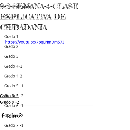
9-2-SEMANA-4-CLASE
COMUNICADOS
EXPLICATIVA DE
Grado J
CIUDADANIA
Grado T
Grado 1
https://youtu.be/7pqLNmDm57I
Grado 2
Grado 3
Grado 4-1
Grado 4-2
Grado 5 -1
Grado 9 -1
Grado 5 -2
Grado 9 -2
Grado 6 -1
Grado 6 -2
Grado 7 -1