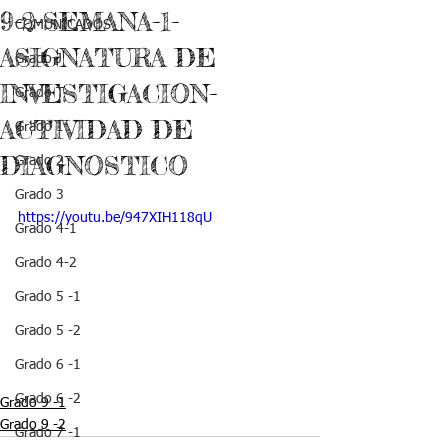
9-2-SEMANA-1-
COMUNICADOS
ASIGNATURA DE
Grado J
INVESTIGACION-
Grado T
ACTIVIDAD DE
Grado 1
DIAGNOSTICO
Grado 2
Grado 3
https://youtu.be/947XIH118qU
Grado 4-1
Grado 4-2
Grado 5 -1
Grado 5 -2
Grado 6 -1
Grado 6 -2
Grado 9 -1
Grado 9 -2
Grado 7 -1