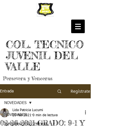
COL. TECNICO
JUVENIL DEL
VALLE
Persevera y Venceras
Regístrate
Entrada
NOVEDADES
Lida Patricia Lucumi
NOVEDADES
26 feb 2021
0 min de lectura
02-26-2021-GRADO: 9-1 Y
INFORMACIÓN GENERAL