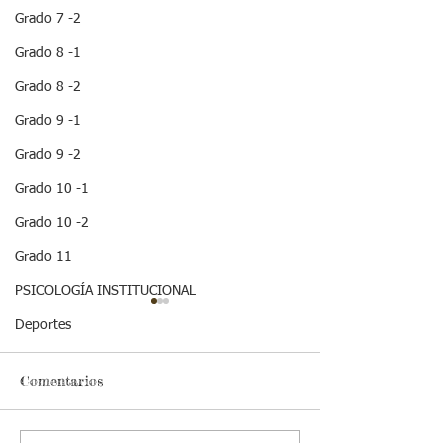
Grado 7 -2
Grado 8 -1
Grado 8 -2
Grado 9 -1
Grado 9 -2
Grado 10 -1
Grado 10 -2
Grado 11
PSICOLOGÍA INSTITUCIONAL
¡ VEN HABLEMOS UN
¡HOLA! NO TE
Deportes
RATICO DE
QUEDES SIN 
SEXUALIDAD !
ESTA IMPOR
INFORMACION
Comentarios