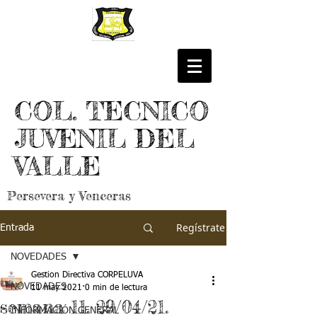
COL. TECNICO
JUVENIL DEL
VALLE
Persevera y Venceras
Regístrate
Entrada
NOVEDADES
Gestion Directiva CORPELUVA
NOVEDADES
11 may 2021
0 min de lectura
semana 11. 29/04/21.
INFORMACIÓN GENERAL