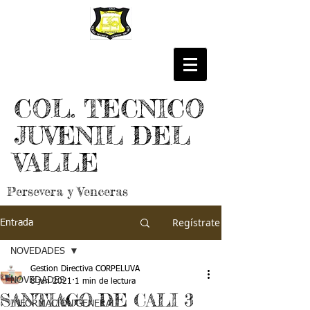
COL. TECNICO
JUVENIL DEL
VALLE
Persevera y Venceras
Regístrate
Entrada
NOVEDADES
Gestion Directiva CORPELUVA
NOVEDADES
8 jun 2021
1 min de lectura
SANTIAGO DE CALI 3
INFORMACIÓN GENERAL