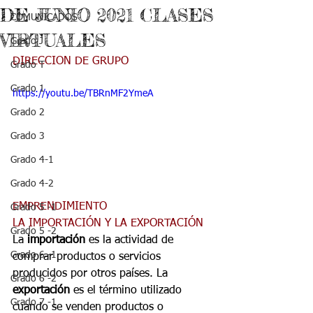
DE JUNIO 2021 CLASES
COMUNICADOS
VIRTUALES
Grado J
DIRECCION DE GRUPO
Grado T
Grado 1
https://youtu.be/TBRnMF2YmeA
Grado 2
Grado 3
Grado 4-1
Grado 4-2
EMPRENDIMIENTO
Grado 5 -1
LA IMPORTACIÓN Y LA EXPORTACIÓN
Grado 5 -2
La 
importación
 es la actividad de 
Grado 6 -1
comprar productos o servicios 
producidos por otros países. La 
Grado 6 -2
exportación
 es el término utilizado 
Grado 7 -1
cuando se venden productos o 