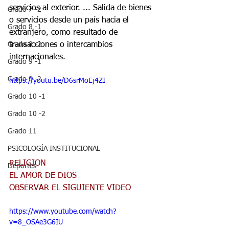
servicios al exterior. ... Salida de bienes 
Grado 7 -2
o servicios desde un país hacia el 
Grado 8 -1
extranjero, como resultado de 
transacciones o intercambios 
Grado 8 -2
internacionales.
Grado 9 -1
Grado 9 -2
https://youtu.be/D6srMoEj4ZI
Grado 10 -1
Grado 10 -2
Grado 11
PSICOLOGÍA INSTITUCIONAL
RELIGION 
Deportes
EL AMOR DE DIOS
OBSERVAR EL SIGUIENTE VIDEO
https://www.youtube.com/watch?
v=8_OSAe3G6IU