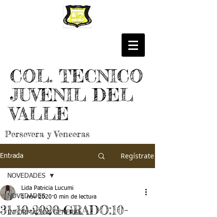
COL. TECNICO
JUVENIL DEL
VALLE
Persevera y Venceras
Regístrate
Entrada
NOVEDADES
Lida Patricia Lucumi
NOVEDADES
1 nov 2020
0 min de lectura
31-10-2020-GRADO:10-
INFORMACIÓN GENERAL