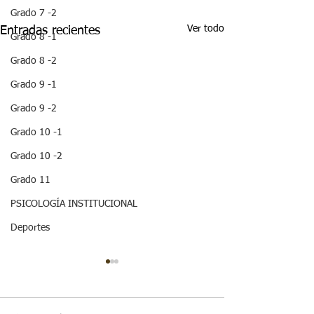
Grado 7 -2
Ver todo
Entradas recientes
Grado 8 -1
Grado 8 -2
Grado 9 -1
Grado 9 -2
Grado 10 -1
Grado 10 -2
Grado 11
PSICOLOGÍA INSTITUCIONAL
Deportes
¡HOLA! NO TE
QUEDES SIN 
ESTA IMPOR