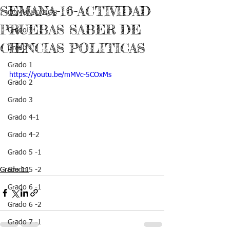
SEMANA-16-ACTIVIDAD
COMUNICADOS
PRUEBAS SABER DE
Grado J
CIENCIAS POLITICAS
Grado T
Grado 1
https://youtu.be/mMVc-5COxMs
Grado 2
Grado 3
Grado 4-1
Grado 4-2
Grado 5 -1
Grado 11
Grado 5 -2
Grado 6 -1
Grado 6 -2
Grado 7 -1