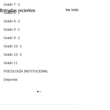
Grado 7 -2
Ver todo
Entradas recientes
Grado 8 -1
Grado 8 -2
Grado 9 -1
Grado 9 -2
Grado 10 -1
Grado 10 -2
Grado 11
PSICOLOGÍA INSTITUCIONAL
Deportes
¡HOLA! NO TE
QUEDES SIN 
ESTA IMPOR