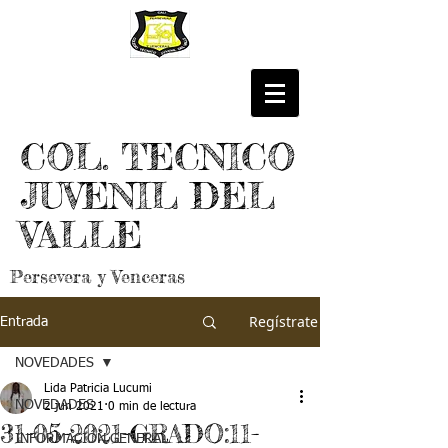
COL. TECNICO
JUVENIL DEL
VALLE
Persevera y Venceras
Regístrate
Entrada
NOVEDADES
Lida Patricia Lucumi
NOVEDADES
2 jun 2021
0 min de lectura
31-05-2021-GRADO:11-
INFORMACIÓN GENERAL