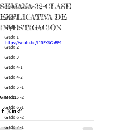
SEMANA-32-CLASE
COMUNICADOS
EXPLICATIVA DE
Grado J
INVESTIGACION
Grado T
Grado 1
https://youtu.be/LJRFX6GaBF4
Grado 2
Grado 3
Grado 4-1
Grado 4-2
Grado 5 -1
Grado 11
Grado 5 -2
Grado 6 -1
Grado 6 -2
Grado 7 -1