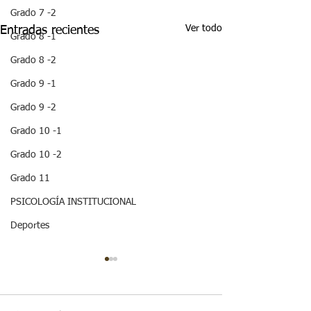
Grado 7 -2
Ver todo
Entradas recientes
Grado 8 -1
Grado 8 -2
Grado 9 -1
Grado 9 -2
Grado 10 -1
Grado 10 -2
Grado 11
PSICOLOGÍA INSTITUCIONAL
Deportes
¡HOLA! NO TE
QUEDES SIN 
ESTA IMPOR