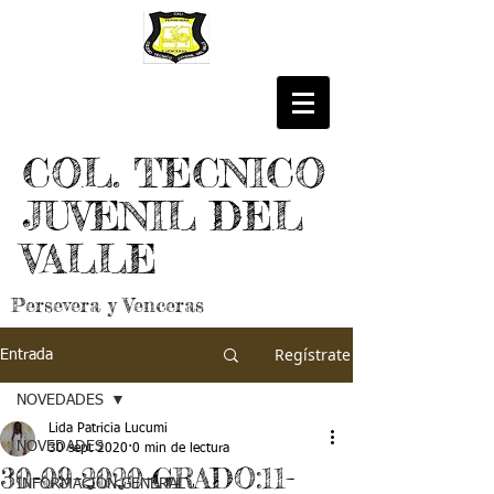
COL. TECNICO
JUVENIL DEL
VALLE
Persevera y Venceras
Regístrate
Entrada
NOVEDADES
Lida Patricia Lucumi
NOVEDADES
30 sept 2020
0 min de lectura
30-09-2020-GRADO:11-
INFORMACIÓN GENERAL