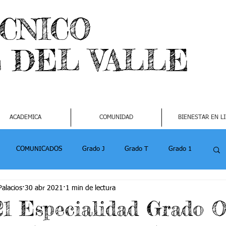
ECNICO
L DEL VALLE
ACADEMICA
COMUNIDAD
BIENESTAR EN L
COMUNICADOS
Grado J
Grado T
Grado 1
alacios
30 abr 2021
1 min de lectura
1
Grado 4-2
Grado 5 -1
Grado 5 -2
21 Especialidad Grado 