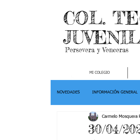
COL. T
JUVENI
Persevera y Venceras
MI COLEGIO
NOVEDADES
INFORMACIÓN GENERAL
Carmelo Mosquera P
Grado 2
Grado 3
Grado 4-
30/04/20