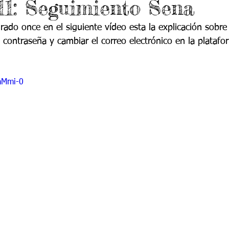
1: Seguimiento Sena
do 7 -1
Grado 7 -2
Grado 8 -1
Grado 8 -2
rado once en el siguiente vídeo esta la explicación sobre 
contraseña y cambiar el correo electrónico en la platafo
do 10 -1
Grado 10 -2
Grado 11
laMmi-0
portes