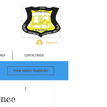
Ingresar
INEA
CONTACTANOS
Inicia sesión/ Regístrate
Once