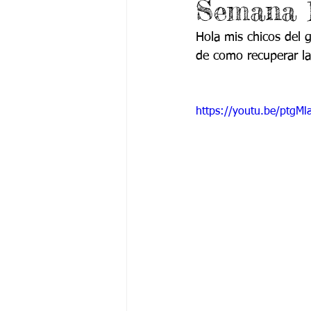
Semana 1
Grado 6 -1
Grado 6 -2
Gra
Hola mis chicos del g
de como recuperar la 
Grado 9 -1
Grado 9 -2
Gra
https://youtu.be/ptgM
PSICOLOGÍA INSTITUCIONAL
De