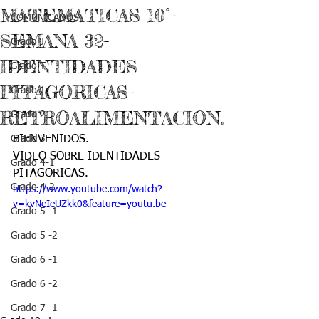
MATEMATICAS 10°-
COMUNICADOS
SEMANA 32-
Grado J
IDENTIDADES
Grado T
PITAGORICAS-
Grado 1
RETROALIMENTACION.
Grado 2
Grado 3
BIENVENIDOS.
VIDEO SOBRE IDENTIDADES 
Grado 4-1
PITAGORICAS.
Grado 4-2
https://www.youtube.com/watch?
v=kvNeIeUZkk0&feature=youtu.be
Grado 5 -1
Grado 5 -2
Grado 6 -1
Grado 6 -2
Grado 7 -1