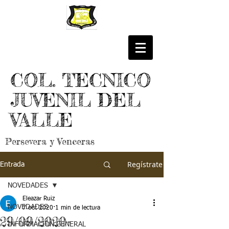
COL. TECNICO
JUVENIL DEL
VALLE
Persevera y Venceras
Regístrate
Entrada
NOVEDADES
Eleazar Ruiz
NOVEDADES
7 oct 2020
1 min de lectura
29/09/2020-
INFORMACIÓN GENERAL