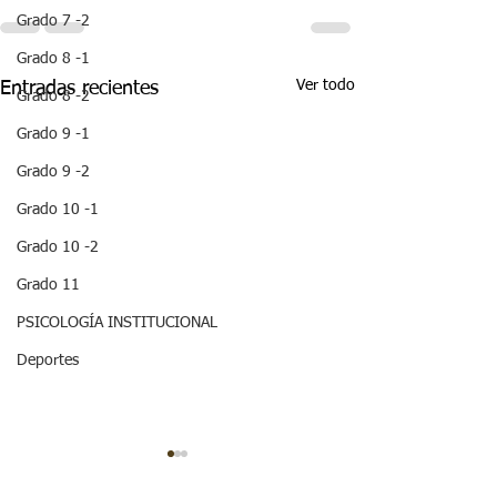
Grado 7 -2
Grado 8 -1
Ver todo
Entradas recientes
Grado 8 -2
Grado 9 -1
Grado 9 -2
Grado 10 -1
Grado 10 -2
Grado 11
PSICOLOGÍA INSTITUCIONAL
Deportes
¡HOLA! NO TE
QUEDES SIN 