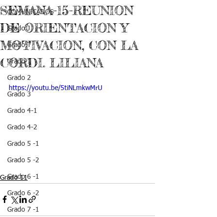
SEMANA-15-REUNION
COMUNICADOS
DE ORIENTACION Y
Grado J
MOTIVACION, CON LA
Grado T
CORDI. LILIANA
Grado 1
Grado 2
https://youtu.be/5tiNLmkwMrU
Grado 3
Grado 4-1
Grado 4-2
Grado 5 -1
Grado 5 -2
Grado 6 -1
Grado 11
Grado 6 -2
Grado 7 -1