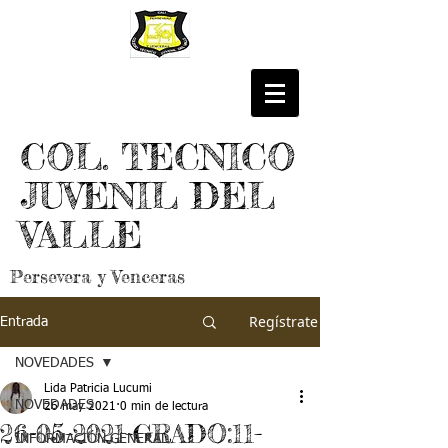
COL. TECNICO
JUVENIL DEL
VALLE
Persevera y Venceras
Regístrate
Entrada
NOVEDADES
Lida Patricia Lucumi
NOVEDADES
26 may 2021
0 min de lectura
26-05-2021-GRADO:11-
INFORMACIÓN GENERAL