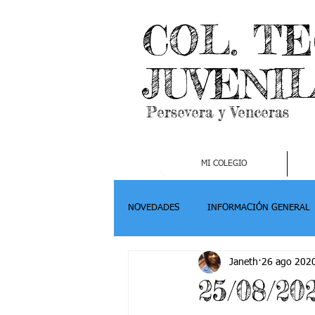
COL. T
JUVENI
Persevera y Venceras
MI COLEGIO
NOVEDADES
INFORMACIÓN GENERAL
Janeth
26 ago 202
Grado 2
Grado 3
Grado 4-
25/08/20