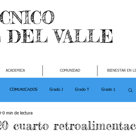
ECNICO
L DEL VALLE
ACADEMICA
COMUNIDAD
BIENESTAR EN L
COMUNICADOS
Grado J
Grado T
Grado 1
0
0 min de lectura
1
Grado 4-2
Grado 5 -1
Grado 5 -2
20 cuarto retroalimentac