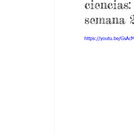
ciencias
Grado 6 -1
Grado 6 -2
Gra
semana 
Grado 9 -1
Grado 9 -2
Gra
https://youtu.be/GsAc
PSICOLOGÍA INSTITUCIONAL
De