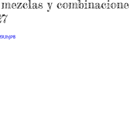
: mezclas y combinacione
do 7 -1
Grado 7 -2
Grado 8 -1
Grado 8 -2
27
do 10 -1
Grado 10 -2
Grado 11
M9UhjP8
portes