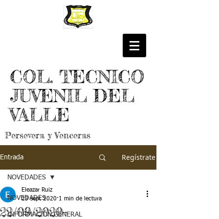
COL. TECNICO
JUVENIL DEL
VALLE
Persevera y Venceras
Regístrate
Entrada
NOVEDADES
Eleazar Ruiz
NOVEDADES
23 sept 2020
1 min de lectura
22/09/2020-
INFORMACIÓN GENERAL