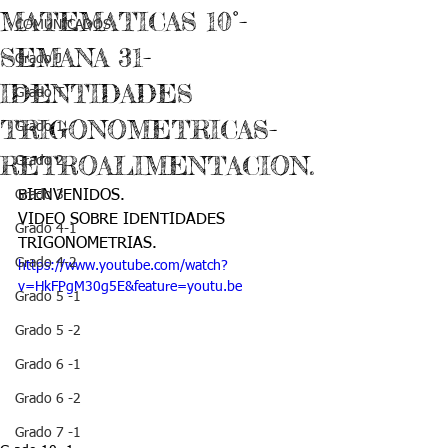
MATEMATICAS 10°-
COMUNICADOS
SEMANA 31-
Grado J
IDENTIDADES
Grado T
TRIGONOMETRICAS-
Grado 1
RETROALIMENTACION.
Grado 2
Grado 3
BIENVENIDOS.
VIDEO SOBRE IDENTIDADES 
Grado 4-1
TRIGONOMETRIAS.
Grado 4-2
https://www.youtube.com/watch?
v=HkFPgM30g5E&feature=youtu.be
Grado 5 -1
Grado 5 -2
Grado 6 -1
Grado 6 -2
Grado 7 -1