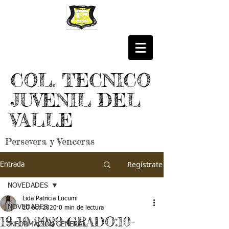
COL. TECNICO
JUVENIL DEL
VALLE
Persevera y Venceras
Regístrate
Entrada
NOVEDADES
Lida Patricia Lucumi
NOVEDADES
20 oct 2020
0 min de lectura
19-10-2020-GRADO:10-
INFORMACIÓN GENERAL