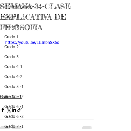
SEMANA-34-CLASE
COMUNICADOS
EXPLICATIVA DE
Grado J
FILOSOFIA
Grado T
Grado 1
https://youtu.be/LIIInbnSX6o
Grado 2
Grado 3
Grado 4-1
Grado 4-2
Grado 5 -1
Grado 10 -1
Grado 5 -2
Grado 6 -1
Grado 6 -2
Grado 7 -1