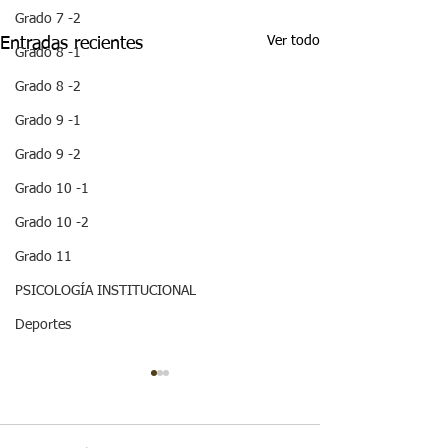
Grado 7 -2
Ver todo
Entradas recientes
Grado 8 -1
Grado 8 -2
Grado 9 -1
Grado 9 -2
Grado 10 -1
Grado 10 -2
Grado 11
PSICOLOGÍA INSTITUCIONAL
Deportes
¡HOLA! NO TE
QUEDES SIN 
ESTA IMPOR