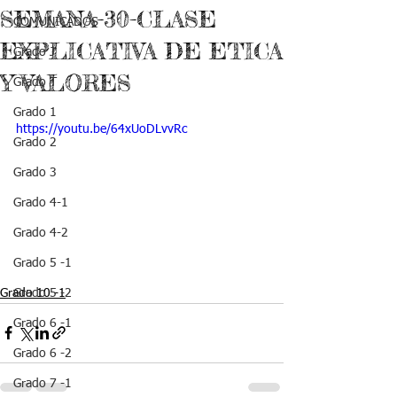
SEMANA-30-CLASE
COMUNICADOS
EXPLICATIVA DE ETICA
Grado J
Y VALORES
Grado T
Grado 1
https://youtu.be/64xUoDLvvRc
Grado 2
Grado 3
Grado 4-1
Grado 4-2
Grado 5 -1
Grado 10 -1
Grado 5 -2
Grado 6 -1
Grado 6 -2
Grado 7 -1