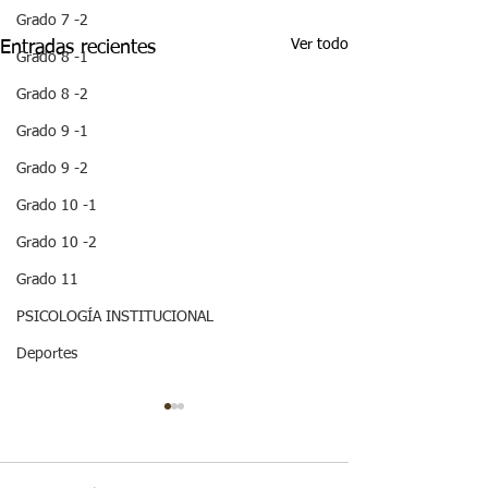
Grado 7 -2
Ver todo
Entradas recientes
Grado 8 -1
Grado 8 -2
Grado 9 -1
Grado 9 -2
Grado 10 -1
Grado 10 -2
Grado 11
PSICOLOGÍA INSTITUCIONAL
Deportes
¡HOLA! NO TE
QUEDES SIN 
ESTA IMPOR