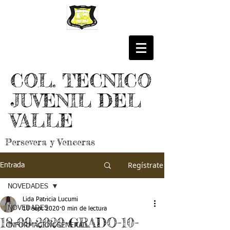
COL. TECNICO
JUVENIL DEL
VALLE
Persevera y Venceras
Regístrate
Entrada
NOVEDADES
Lida Patricia Lucumi
NOVEDADES
18 sept 2020
0 min de lectura
18-09-2020-GRADO-10-
INFORMACIÓN GENERAL