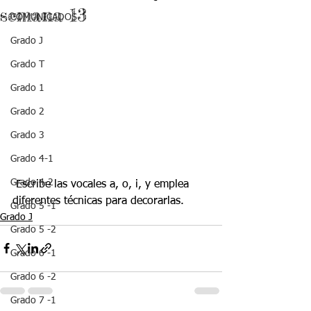
semana 13
COMUNICADOS
Grado J
Grado T
Grado 1
Grado 2
Grado 3
Grado 4-1
Grado 4-2
 Escribe las vocales a, o, i, y emplea 
diferentes técnicas para decorarlas.
Grado 5 -1
Grado J
Grado 5 -2
Grado 6 -1
Grado 6 -2
Grado 7 -1