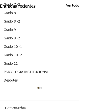
Grado 7 -2
Ver todo
Entradas recientes
Grado 8 -1
Grado 8 -2
Grado 9 -1
Grado 9 -2
Grado 10 -1
Grado 10 -2
Grado 11
PSICOLOGÍA INSTITUCIONAL
Deportes
¡HOLA! NO TE
4/junio/2021-
QUEDES SIN LEER
DIRECCION D
ESTA IMPORTANTE
GRUPO-preesco
Hola mis chiquis en
INFORMACION
semana 16-dia 
Comentarios