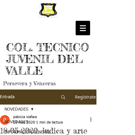
COL. TECNICO
JUVENIL DEL
VALLE
Persevera y Venceras
Regístrate
Entrada
NOVEDADES
patricia viafara
NOVEDADES
18 may 2020
1 min de lectura
18-05-2020. ludica y arte
INFORMACIÓN GENERAL