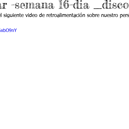
ar -semana 16-dia _disco
do 7 -1
Grado 7 -2
Grado 8 -1
Grado 8 -2
l siguiente video de retroalimentación sobre nuestro pers
do 10 -1
Grado 10 -2
Grado 11
h6xbO9nY
portes