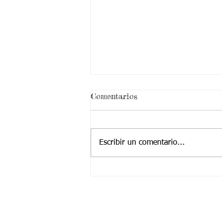
¡ VEN HABLEMOS UN
Comentarios
RATICO DE SEXUALIDAD
!
Escribir un comentario...
Contactanos a:
Teléfono: (2) 4374904 – (2) 4224455