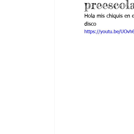
preescol
Grado 6 -1
Grado 6 -2
Gra
Hola mis chiquis en e
disco 
Grado 9 -1
Grado 9 -2
Gra
https://youtu.be/UOv
PSICOLOGÍA INSTITUCIONAL
De