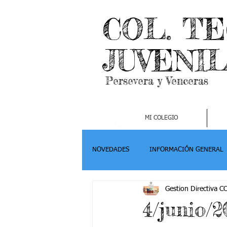
COL. T
JUVENI
Persevera y Venceras
MI COLEGIO
NOVEDADES
INFORMACIÓN GENERAL
Gestion Directiva 
Grado 2
Grado 3
Grado 4-
4/junio