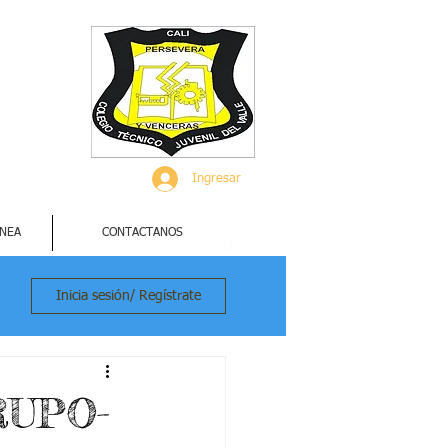
Ingresar
INEA
CONTACTANOS
Inicia sesión/ Regístrate
RUPO-