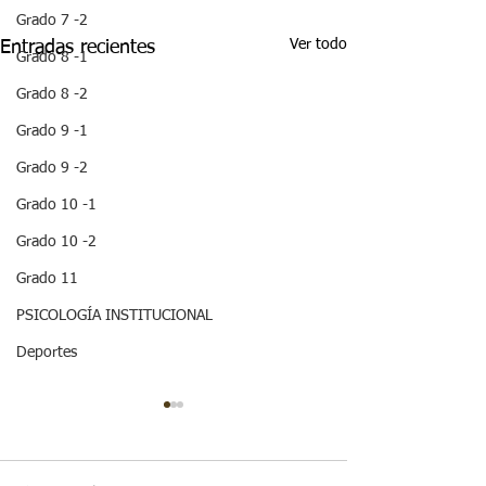
Grado 7 -2
Ver todo
Entradas recientes
Grado 8 -1
Grado 8 -2
Grado 9 -1
Grado 9 -2
Grado 10 -1
Grado 10 -2
Grado 11
PSICOLOGÍA INSTITUCIONAL
Deportes
¡HOLA! NO TE
QUEDES SIN 
ESTA IMPOR