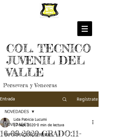
COL. TECNICO
JUVENIL DEL
VALLE
Persevera y Venceras
Regístrate
Entrada
NOVEDADES
Lida Patricia Lucumi
NOVEDADES
17 sept 2020
0 min de lectura
16-09-2020-GRADO:11-
INFORMACIÓN GENERAL