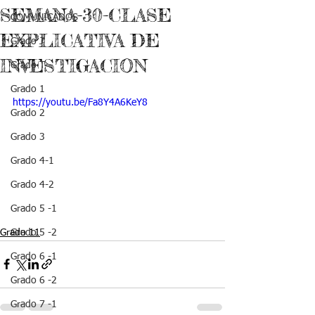
SEMANA-30-CLASE
COMUNICADOS
EXPLICATIVA DE
Grado J
INVESTIGACION
Grado T
Grado 1
https://youtu.be/Fa8Y4A6KeY8
Grado 2
Grado 3
Grado 4-1
Grado 4-2
Grado 5 -1
Grado 11
Grado 5 -2
Grado 6 -1
Grado 6 -2
Grado 7 -1