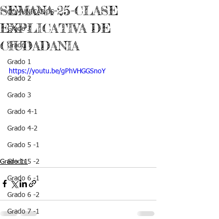
SEMANA-25-CLASE
COMUNICADOS
EXPLICATIVA DE
Grado J
CIUDADANIA
Grado T
Grado 1
https://youtu.be/gPhVHGGSnoY
Grado 2
Grado 3
Grado 4-1
Grado 4-2
Grado 5 -1
Grado 11
Grado 5 -2
Grado 6 -1
Grado 6 -2
Grado 7 -1