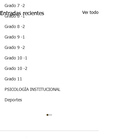
Grado 7 -2
Ver todo
Entradas recientes
Grado 8 -1
Grado 8 -2
Grado 9 -1
Grado 9 -2
Grado 10 -1
Grado 10 -2
Grado 11
PSICOLOGÍA INSTITUCIONAL
Deportes
¡HOLA! NO TE
QUEDES SIN 
ESTA IMPOR