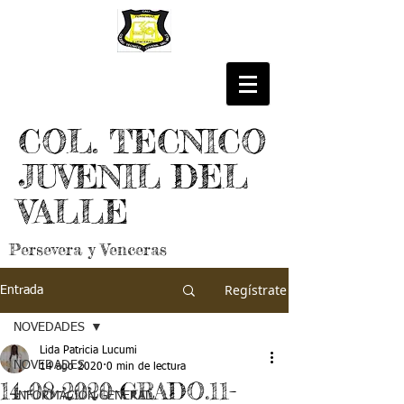
COL. TECNICO
JUVENIL DEL
VALLE
Persevera y Venceras
Regístrate
Entrada
NOVEDADES
Lida Patricia Lucumi
NOVEDADES
14 ago 2020
0 min de lectura
14-08-2020-GRADO.11-
INFORMACIÓN GENERAL