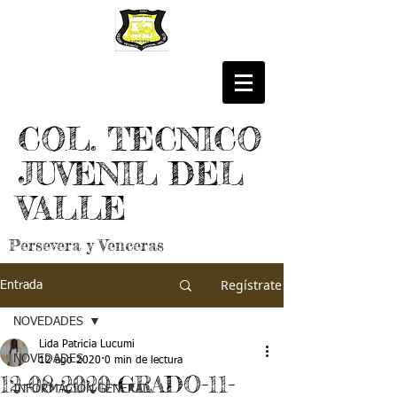
COL. TECNICO
JUVENIL DEL
VALLE
Persevera y Venceras
Regístrate
Entrada
NOVEDADES
Lida Patricia Lucumi
NOVEDADES
12 ago 2020
0 min de lectura
12-08-2020-GRADO-11-
INFORMACIÓN GENERAL