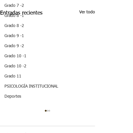
Grado 7 -2
Ver todo
Entradas recientes
Grado 8 -1
Grado 8 -2
Grado 9 -1
Grado 9 -2
Grado 10 -1
Grado 10 -2
Grado 11
PSICOLOGÍA INSTITUCIONAL
Deportes
¡HOLA! NO TE
QUEDES SIN 
ESTA IMPOR