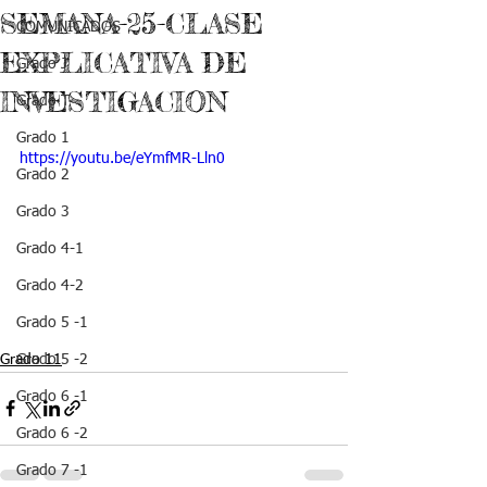
SEMANA-25-CLASE
COMUNICADOS
EXPLICATIVA DE
Grado J
INVESTIGACION
Grado T
Grado 1
https://youtu.be/eYmfMR-Lln0
Grado 2
Grado 3
Grado 4-1
Grado 4-2
Grado 5 -1
Grado 11
Grado 5 -2
Grado 6 -1
Grado 6 -2
Grado 7 -1