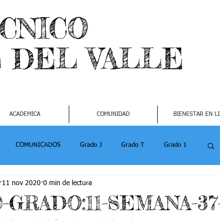
ECNICO
L DEL VALLE
ACADEMICA
COMUNIDAD
BIENESTAR EN L
COMUNICADOS
Grado J
Grado T
Grado 1
11 nov 2020
0 min de lectura
1
Grado 4-2
Grado 5 -1
Grado 5 -2
20-GRADO:11-SEMANA-37