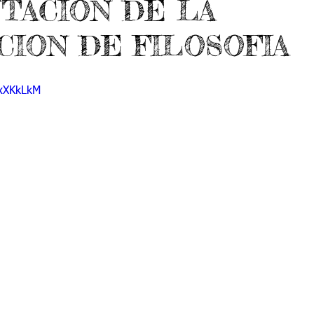
TACION DE LA
do 7 -1
Grado 7 -2
Grado 8 -1
Grado 8 -2
CION DE FILOSOFIA
do 10 -1
Grado 10 -2
Grado 11
HxXKkLkM
portes