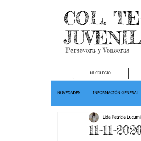
COL. T
JUVENI
Persevera y Venceras
MI COLEGIO
NOVEDADES
INFORMACIÓN GENERAL
Lida Patricia Lucumi
Grado 2
Grado 3
Grado 4-
11-11-20