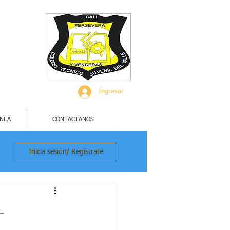
Ingresar
INEA
CONTACTANOS
Inicia sesión/ Regístrate
-