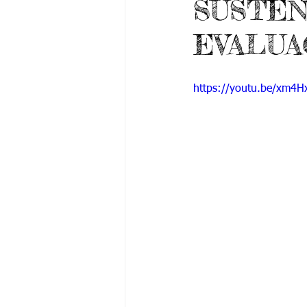
SUSTEN
Grado 6 -1
Grado 6 -2
Gra
EVALUA
Grado 9 -1
Grado 9 -2
Gra
https://youtu.be/xm4
PSICOLOGÍA INSTITUCIONAL
De