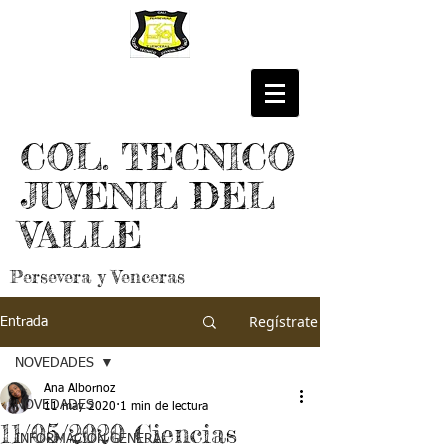
COL. TECNICO
JUVENIL DEL
VALLE
Persevera y Venceras
Regístrate
Entrada
NOVEDADES
Ana Albornoz
NOVEDADES
11 may 2020
1 min de lectura
11/05/2020 Ciencias
INFORMACIÓN GENERAL