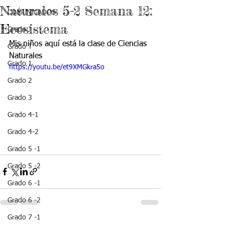
Naturales 5-2 Semana 12:
COMUNICADOS
Ecosistema
Grado J
Mis niños aquí está la clase de Ciencias 
Grado T
Naturales
Grado 1
https://youtu.be/et9XMGkra5o
Grado 2
Grado 3
Grado 4-1
Grado 4-2
Grado 5 -1
Grado 5 -2
Grado 6 -1
Grado 6 -2
Grado 7 -1