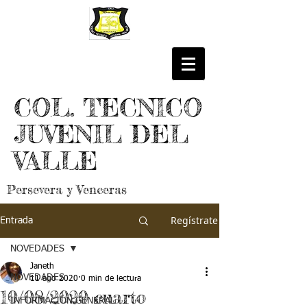
COL. TECNICO
JUVENIL DEL
VALLE
Persevera y Venceras
Regístrate
Entrada
NOVEDADES
Janeth
NOVEDADES
11 ago 2020
0 min de lectura
10/08/2020 cuarto
INFORMACIÓN GENERAL