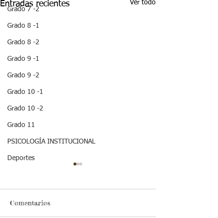
Ver todo
Entradas recientes
Grado 7 -2
Grado 8 -1
Grado 8 -2
Grado 9 -1
Grado 9 -2
Grado 10 -1
Grado 10 -2
Grado 11
PSICOLOGÍA INSTITUCIONAL
Deportes
¡ VEN HABLEMOS UN
¡HOLA! NO TE
RATICO DE
QUEDES SIN 
SEXUALIDAD !
ESTA IMPOR
INFORMACION
Comentarios