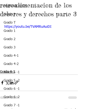
retroalimentacion de los
COMUNICADOS
deberes y derechos parte 3
Grado J
Grado T
https://youtu.be/TVAMRuAuiDI
Grado 1
Grado 2
Grado 3
Grado 4-1
Grado 4-2
Grado 4-1
Grado 5 -1
Grado 5 -2
Grado 6 -1
Grado 6 -2
Grado 7 -1