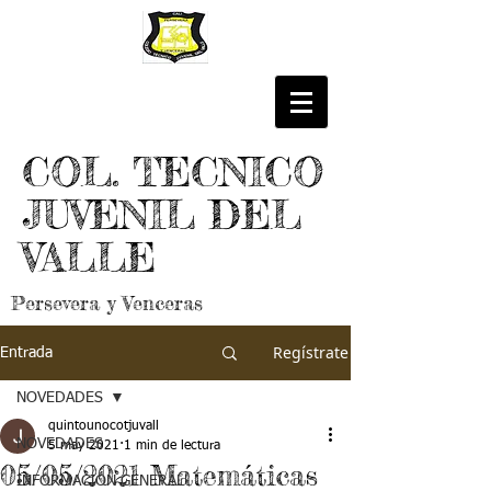
COL. TECNICO
JUVENIL DEL
VALLE
Persevera y Venceras
Regístrate
Entrada
NOVEDADES
quintounocotjuvall
NOVEDADES
5 may 2021
1 min de lectura
05/05/2021 Matemáticas
INFORMACIÓN GENERAL