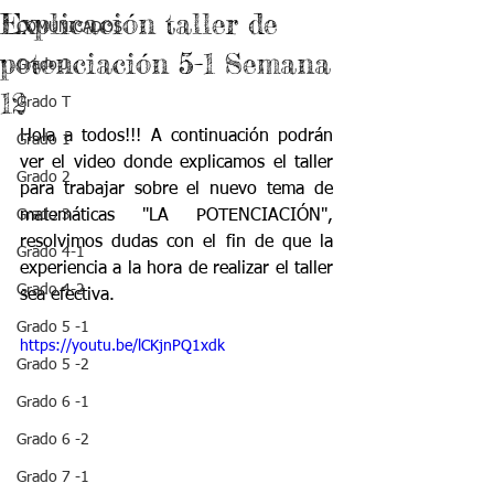
Explicación taller de
COMUNICADOS
potenciación 5-1 Semana
Grado J
12
Grado T
Hola a todos!!! A continuación podrán 
Grado 1
ver el video donde explicamos el taller 
Grado 2
para trabajar sobre el nuevo tema de 
Grado 3
matemáticas "LA POTENCIACIÓN", 
resolvimos dudas con el fin de que la 
Grado 4-1
experiencia a la hora de realizar el taller 
Grado 4-2
sea efectiva.
Grado 5 -1
https://youtu.be/lCKjnPQ1xdk
Grado 5 -2
Grado 6 -1
Grado 6 -2
Grado 7 -1