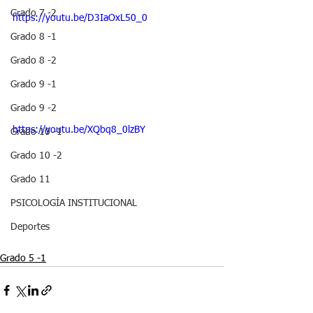
Grado 7 -2
https://youtu.be/D3IaOxL50_0
Grado 8 -1
Grado 8 -2
Grado 9 -1
Grado 9 -2
https://youtu.be/XQbq8_0lzBY
Grado 10 -1
Grado 10 -2
Grado 11
PSICOLOGÍA INSTITUCIONAL
Deportes
Grado 5 -1