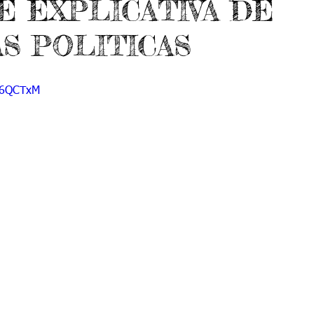
SE EXPLICATIVA DE
do 7 -1
Grado 7 -2
Grado 8 -1
Grado 8 -2
AS POLITICAS
do 10 -1
Grado 10 -2
Grado 11
1D6QCTxM
portes