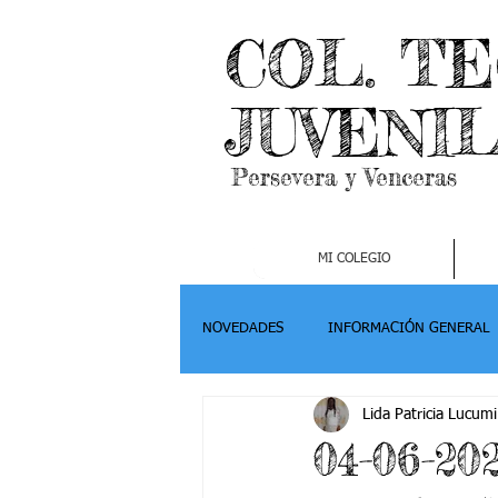
COL. T
JUVENI
Persevera y Venceras
MI COLEGIO
NOVEDADES
INFORMACIÓN GENERAL
Lida Patricia Lucumi
Grado 2
Grado 3
Grado 4-
04-06-20