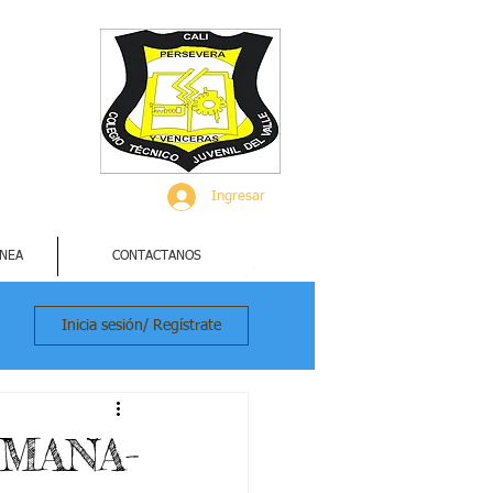
Ingresar
INEA
CONTACTANOS
Inicia sesión/ Regístrate
SEMANA-