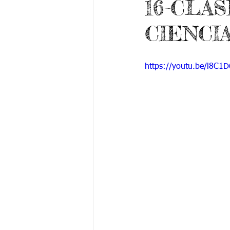
16-CLA
Grado 6 -1
Grado 6 -2
Gra
CIENCI
Grado 9 -1
Grado 9 -2
Gra
https://youtu.be/l8C
PSICOLOGÍA INSTITUCIONAL
De