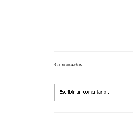
Comentarios
Escribir un comentario...
28/junio/2021-BIOFISICA-
DECIMO 1 Y 2 -Semana 20-
Aspectos Curriculares
Contactanos a: