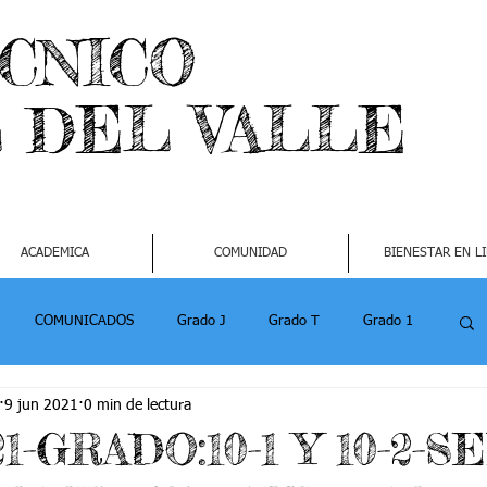
ECNICO
L DEL VALLE
ACADEMICA
COMUNIDAD
BIENESTAR EN L
COMUNICADOS
Grado J
Grado T
Grado 1
9 jun 2021
0 min de lectura
1
Grado 4-2
Grado 5 -1
Grado 5 -2
21-GRADO:10-1 Y 10-2-