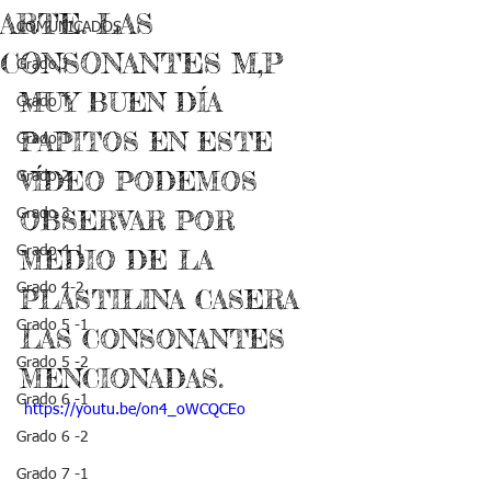
ARTE. LAS
COMUNICADOS
CONSONANTES M,P
Grado J
MUY BUEN DÍA 
Grado T
PAPITOS EN ESTE 
Grado 1
VÍDEO PODEMOS 
Grado 2
OBSERVAR POR 
Grado 3
Grado 4-1
MEDIO DE LA 
Grado 4-2
PLASTILINA CASERA 
Grado 5 -1
LAS CONSONANTES 
Grado 5 -2
MENCIONADAS.
Grado 6 -1
 https://youtu.be/on4_oWCQCEo
Grado 6 -2
Grado 7 -1