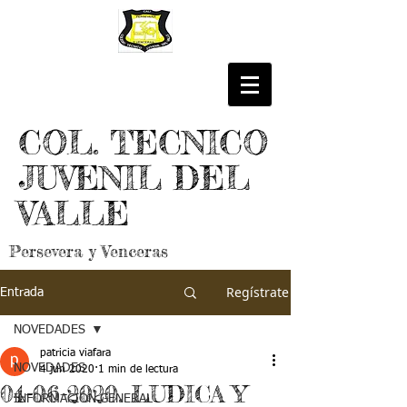
COL. TECNICO
JUVENIL DEL
VALLE
Persevera y Venceras
Regístrate
Entrada
NOVEDADES
patricia viafara
NOVEDADES
4 jun 2020
1 min de lectura
04-06-2020. LUDICA Y
INFORMACIÓN GENERAL