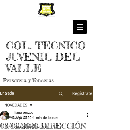
COL. TECNICO
JUVENIL DEL
VALLE
Persevera y Venceras
Regístrate
Entrada
NOVEDADES
liliana orozco
NOVEDADES
3 sept 2020
1 min de lectura
03/09/2020 DIRECCIÓN
INFORMACIÓN GENERAL