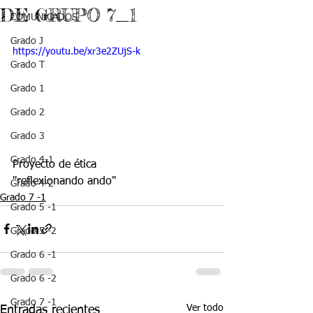
DE GRUPO 7_1
COMUNICADOS
Grado J
https://youtu.be/xr3e2ZUjS-k
Grado T
Grado 1
Grado 2
Grado 3
Grado 4-1
Proyecto de ética
"reflexionando ando"
Grado 4-2
Grado 7 -1
Grado 5 -1
Grado 5 -2
Grado 6 -1
Grado 6 -2
Grado 7 -1
Ver todo
Entradas recientes