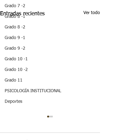
Grado 7 -2
Ver todo
Entradas recientes
Grado 8 -1
Grado 8 -2
Grado 9 -1
Grado 9 -2
Grado 10 -1
Grado 10 -2
Grado 11
PSICOLOGÍA INSTITUCIONAL
Deportes
¡HOLA! NO TE
QUEDES SIN 
ESTA IMPOR