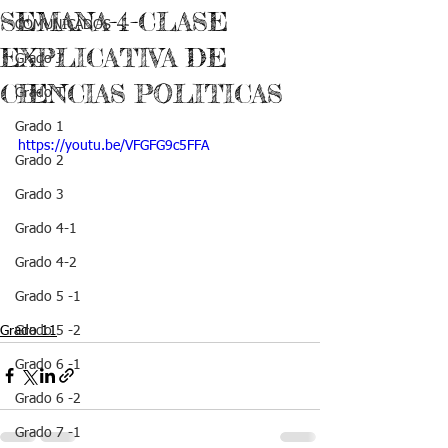
SEMANA-4-CLASE
COMUNICADOS
EXPLICATIVA DE
Grado J
CIENCIAS POLITICAS
Grado T
Grado 1
https://youtu.be/VFGFG9c5FFA
Grado 2
Grado 3
Grado 4-1
Grado 4-2
Grado 5 -1
Grado 11
Grado 5 -2
Grado 6 -1
Grado 6 -2
Grado 7 -1