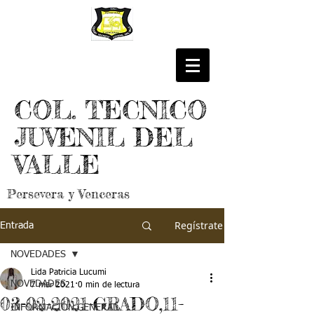
COL. TECNICO
JUVENIL DEL
VALLE
Persevera y Venceras
Regístrate
Entrada
NOVEDADES
Lida Patricia Lucumi
NOVEDADES
7 mar 2021
0 min de lectura
03-02-2021-GRADO,11-
INFORMACIÓN GENERAL