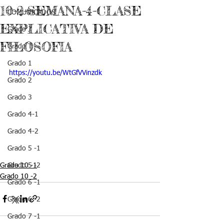
10-2-SEMANA-4-CLASE
COMUNICADOS
EXPLICATIVA DE
Grado J
FILOSOFIA
Grado T
Grado 1
https://youtu.be/WtGfVVinzdk
Grado 2
Grado 3
Grado 4-1
Grado 4-2
Grado 5 -1
Grado 10 -1
Grado 5 -2
Grado 10 -2
Grado 6 -1
Grado 6 -2
Grado 7 -1