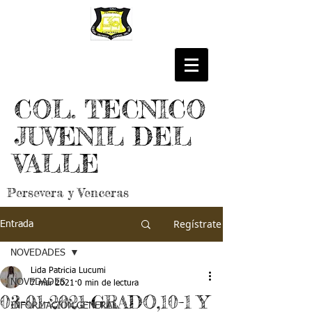
COL. TECNICO
JUVENIL DEL
VALLE
Persevera y Venceras
Regístrate
Entrada
NOVEDADES
Lida Patricia Lucumi
NOVEDADES
7 mar 2021
0 min de lectura
03-01-2021-GRADO,10-1 Y
INFORMACIÓN GENERAL